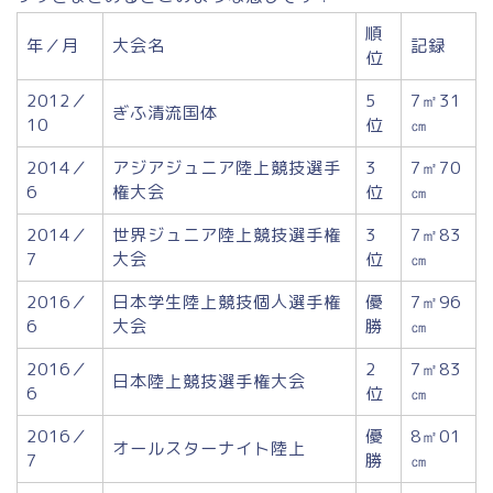
順
年／月
大会名
記録
位
2012／
5
7㎡31
ぎふ清流国体
10
位
㎝
2014／
アジアジュニア陸上競技選手
3
7㎡70
6
権大会
位
㎝
2014／
世界ジュニア陸上競技選手権
3
7㎡83
7
大会
位
㎝
2016／
日本学生陸上競技個人選手権
優
7㎡96
6
大会
勝
㎝
2016／
2
7㎡83
日本陸上競技選手権大会
6
位
㎝
2016／
優
8㎡01
オールスターナイト陸上
7
勝
㎝