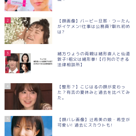
2
【顔画像】バービー旦那・つーたん
がイケメン!仕事は公務員?馴れ初め
は?
3
緒方りょうの両親は緒形直人と仙道
敦子!祖父は緒形拳!【行列のできる
法律相談所】
4
【整形？】こじはるの顔が変わっ
た？有吉の夏休みと過去を比べてみ
た。
5
【顔バレ画像】辻希美の娘・希空が
可愛い! 過去にスカウトも!