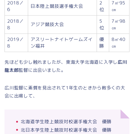
2018／
2
7㎡95
日本陸上競技選手権大会
6
位
㎝
2018／
5
7㎡98
アジア競技大会
8
位
㎝
2019／
アスリートナイトゲームズイ
優
8㎡40
8
ン福井
勝
㎝
先ほども少し触れましたが、東海大学北海道に入学し
広川
龍太郎
監督に出会いました。
広川監督に素質を見出されて1年生のときから数多くの大
会に出場して、
北海道学生陸上競技対校選手権大会 優勝
北日本学生陸上競技対校選手権大会 優勝