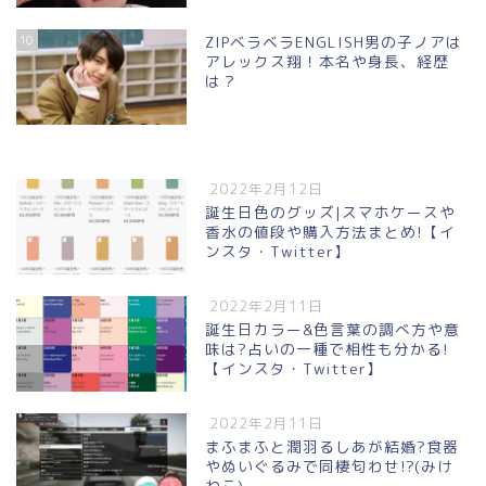
10
ZIPベラベラENGLISH男の子ノアは
アレックス翔！本名や身長、経歴
は？
2022年2月12日
誕生日色のグッズ|スマホケースや
香水の値段や購入方法まとめ!【イ
ンスタ・Twitter】
2022年2月11日
誕生日カラー&色言葉の調べ方や意
味は?占いの一種で相性も分かる!
【インスタ・Twitter】
2022年2月11日
まふまふと潤羽るしあが結婚?食器
やぬいぐるみで同棲匂わせ!?(みけ
ねこ)