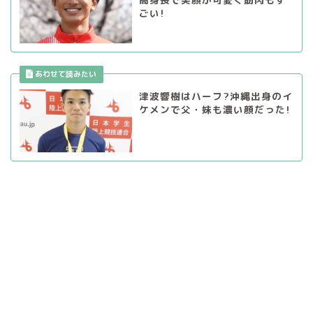
ごい!
津波響樹はハーフ?沖縄出身のイ
ケメンで父・妹も濃い顔だった!