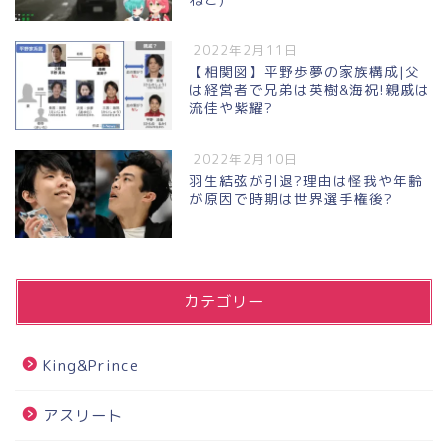
2022年2月11日
【相関図】平野歩夢の家族構成|父
は経営者で兄弟は英樹&海祝!親戚は
流佳や紫耀?
2022年2月10日
羽生結弦が引退?理由は怪我や年齢
が原因で時期は世界選手権後?
カテゴリー
King&Prince
アスリート