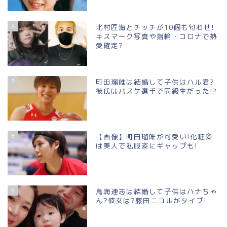
6
北村匠海とチッチが10個も匂わせ!
キスマーク写真や指輪・コロナで熱
愛確定?
7
町田瑠唯は結婚して子供はハル君?
彼氏はバスケ選手で同級生だった!?
8
【画像】町田瑠唯が可愛い!化粧姿
は美人で私服姿にギャップも!
9
鳥海連志は結婚して子供はハナちゃ
ん?彼女は?藤田ニコルがタイプ!