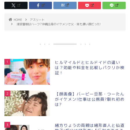
HOME
アスリート
津波響樹はハーフ?沖縄出身のイケメンで父・妹も濃い顔だった!
1
ヒルマイルドとヒルドイドの違い
は？効能や料金を比較しパクリか検
証！
2
【顔画像】バービー旦那・つーたん
がイケメン!仕事は公務員?馴れ初め
は?
3
緒方りょうの両親は緒形直人と仙道