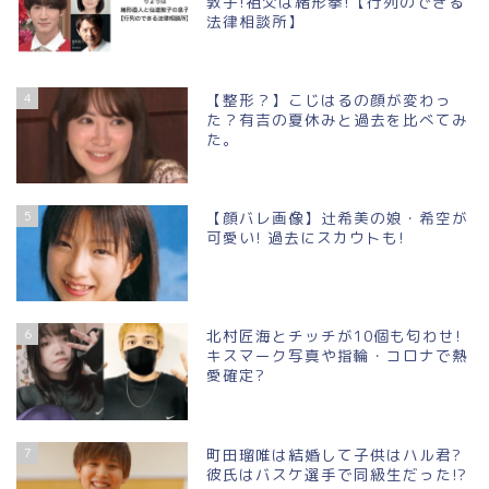
敦子!祖父は緒形拳!【行列のできる
法律相談所】
4
【整形？】こじはるの顔が変わっ
た？有吉の夏休みと過去を比べてみ
た。
5
【顔バレ画像】辻希美の娘・希空が
可愛い! 過去にスカウトも!
6
北村匠海とチッチが10個も匂わせ!
キスマーク写真や指輪・コロナで熱
愛確定?
7
町田瑠唯は結婚して子供はハル君?
彼氏はバスケ選手で同級生だった!?