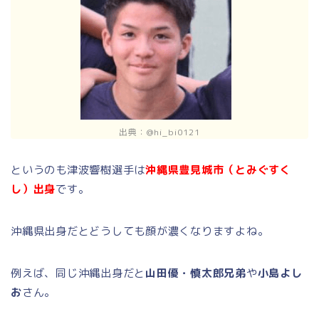
出典：@hi_bi0121
というのも津波響樹選手は
沖縄県豊見城市（とみぐすく
し）出身
です。
沖縄県出身だとどうしても顔が濃くなりますよね。
例えば、同じ沖縄出身だと
山田優・慎太郎兄弟
や
小島よし
お
さん。