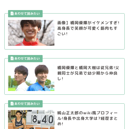
画像】橋岡優輝がイケメンすぎ!
高身長で笑顔が可愛く筋肉もす
ごい!
橋岡優輝と橋岡大樹は従兄弟!父
親同士が兄弟で幼少期から仲良
し!
城山正太郎のwiki風プロフィー
ル!身長や出身大学は?経歴まと
め!