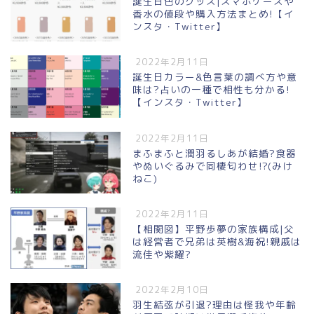
誕生日色のグッズ|スマホケースや
香水の値段や購入方法まとめ!【イ
ンスタ・Twitter】
2022年2月11日
誕生日カラー&色言葉の調べ方や意
味は?占いの一種で相性も分かる!
【インスタ・Twitter】
2022年2月11日
まふまふと潤羽るしあが結婚?食器
やぬいぐるみで同棲匂わせ!?(みけ
ねこ)
2022年2月11日
【相関図】平野歩夢の家族構成|父
は経営者で兄弟は英樹&海祝!親戚は
流佳や紫耀?
2022年2月10日
羽生結弦が引退?理由は怪我や年齢