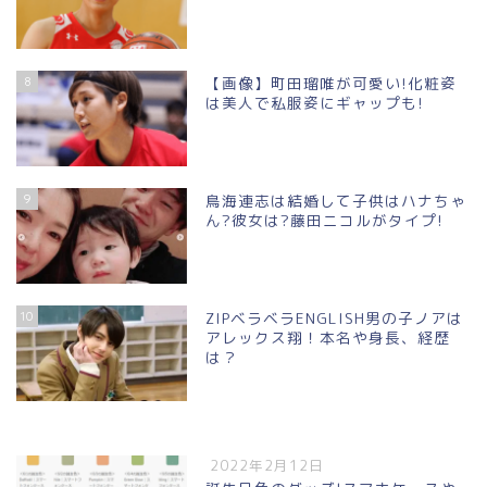
8
【画像】町田瑠唯が可愛い!化粧姿
は美人で私服姿にギャップも!
9
鳥海連志は結婚して子供はハナちゃ
ん?彼女は?藤田ニコルがタイプ!
10
ZIPベラベラENGLISH男の子ノアは
アレックス翔！本名や身長、経歴
は？
2022年2月12日