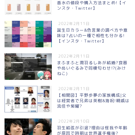
香水の値段や購入方法まとめ!【イ
ンスタ・Twitter】
2022年2月11日
誕生日カラー&色言葉の調べ方や意
味は?占いの一種で相性も分かる!
【インスタ・Twitter】
2022年2月11日
まふまふと潤羽るしあが結婚?食器
やぬいぐるみで同棲匂わせ!?(みけ
ねこ)
2022年2月11日
【相関図】平野歩夢の家族構成|父
は経営者で兄弟は英樹&海祝!親戚は
流佳や紫耀?
2022年2月10日
羽生結弦が引退?理由は怪我や年齢
が原因で時期は世界選手権後?