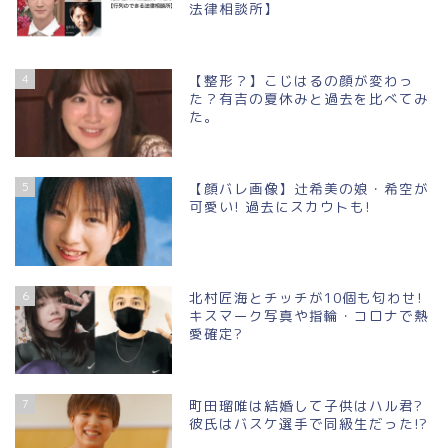
法律相談所】
4
【整形？】こじはるの顔が変わっ
た？有吉の夏休みと過去を比べてみ
た。
5
【顔バレ画像】辻希美の娘・希空が
可愛い! 過去にスカウトも!
6
北村匠海とチッチが10個も匂わせ!
キスマーク写真や指輪・コロナで熱
愛確定?
7
町田瑠唯は結婚して子供はハル君?
彼氏はバスケ選手で同級生だった!?