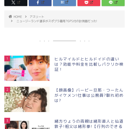
HOME
アスリート
ニュージーランド選手がスポブラ着用?GPS付の計測器だった!
1
ヒルマイルドとヒルドイドの違い
は？効能や料金を比較しパクリか検
証！
2
【顔画像】バービー旦那・つーたん
がイケメン!仕事は公務員?馴れ初め
は?
3
緒方りょうの両親は緒形直人と仙道
敦子!祖父は緒形拳!【行列のできる