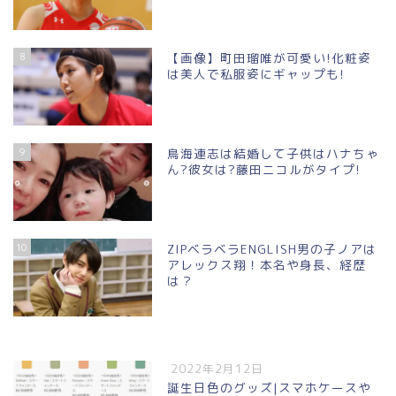
8
【画像】町田瑠唯が可愛い!化粧姿
は美人で私服姿にギャップも!
9
鳥海連志は結婚して子供はハナちゃ
ん?彼女は?藤田ニコルがタイプ!
10
ZIPベラベラENGLISH男の子ノアは
アレックス翔！本名や身長、経歴
は？
2022年2月12日
誕生日色のグッズ|スマホケースや