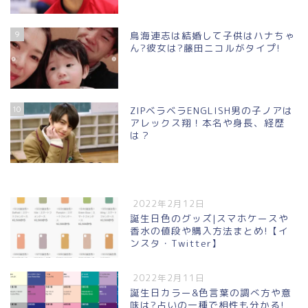
9
鳥海連志は結婚して子供はハナちゃ
ん?彼女は?藤田ニコルがタイプ!
10
ZIPベラベラENGLISH男の子ノアは
アレックス翔！本名や身長、経歴
は？
2022年2月12日
誕生日色のグッズ|スマホケースや
香水の値段や購入方法まとめ!【イ
ンスタ・Twitter】
2022年2月11日
誕生日カラー&色言葉の調べ方や意
味は?占いの一種で相性も分かる!