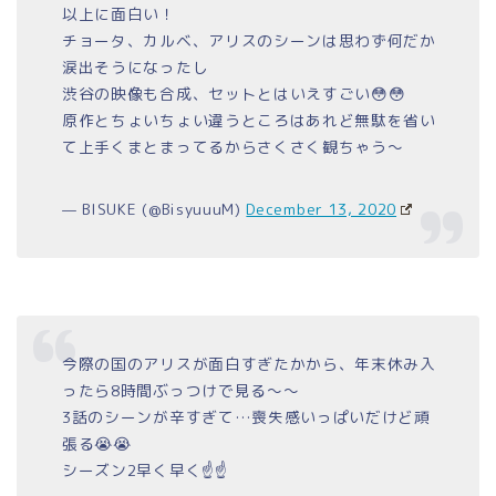
以上に面白い！
チョータ、カルベ、アリスのシーンは思わず何だか
涙出そうになったし
渋谷の映像も合成、セットとはいえすごい😳😳
原作とちょいちょい違うところはあれど無駄を省い
て上手くまとまってるからさくさく観ちゃう〜
— BISUKE (@BisyuuuM)
December 13, 2020
今際の国のアリスが面白すぎたかから、年末休み入
ったら8時間ぶっつけで見る～～
3話のシーンが辛すぎて…喪失感いっぱいだけど頑
張る😭😭
シーズン2早く早く☝️☝️