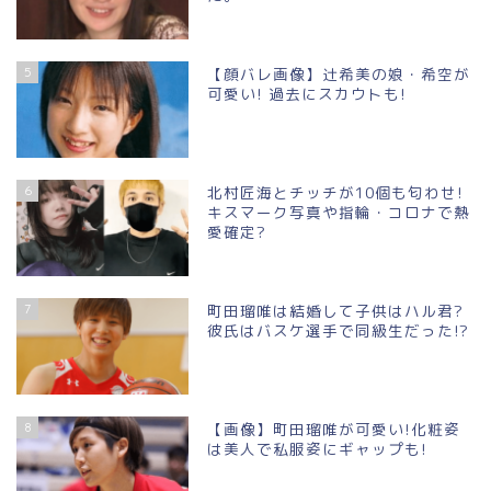
5
【顔バレ画像】辻希美の娘・希空が
可愛い! 過去にスカウトも!
6
北村匠海とチッチが10個も匂わせ!
キスマーク写真や指輪・コロナで熱
愛確定?
7
町田瑠唯は結婚して子供はハル君?
彼氏はバスケ選手で同級生だった!?
8
【画像】町田瑠唯が可愛い!化粧姿
は美人で私服姿にギャップも!