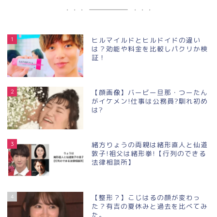
1
ヒルマイルドとヒルドイドの違い
は？効能や料金を比較しパクリか検
証！
2
【顔画像】バービー旦那・つーたん
がイケメン!仕事は公務員?馴れ初め
は?
3
緒方りょうの両親は緒形直人と仙道
敦子!祖父は緒形拳!【行列のできる
法律相談所】
4
【整形？】こじはるの顔が変わっ
た？有吉の夏休みと過去を比べてみ
た。