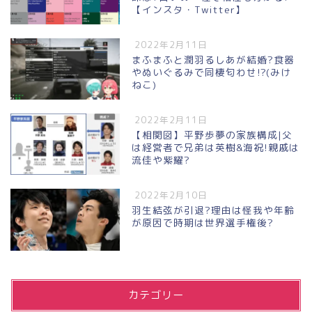
【インスタ・Twitter】
2022年2月11日
まふまふと潤羽るしあが結婚?食器
やぬいぐるみで同棲匂わせ!?(みけ
ねこ)
2022年2月11日
【相関図】平野歩夢の家族構成|父
は経営者で兄弟は英樹&海祝!親戚は
流佳や紫耀?
2022年2月10日
羽生結弦が引退?理由は怪我や年齢
が原因で時期は世界選手権後?
カテゴリー