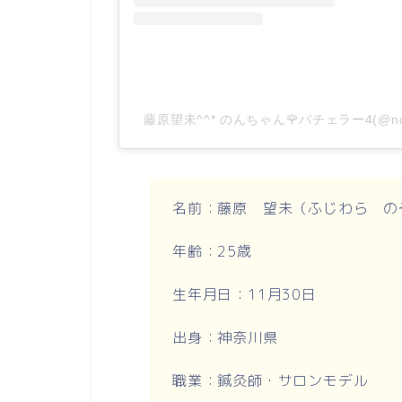
藤原望未^^* のんちゃん🌹バチェラー4(@no
名前：藤原 望未（ふじわら の
年齢：25歳
生年月日：11月30日
出身：神奈川県
職業：鍼灸師・サロンモデル