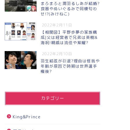
まふまふと潤羽るしあが結婚?
食器やぬいぐるみで同棲匂わ
せ!?(みけねこ)
2022年2月11日
【相関図】平野歩夢の家族構
成|父は経営者で兄弟は英樹&
海祝!親戚は流佳や紫耀?
2022年2月10日
羽生結弦が引退?理由は怪我や
年齢が原因で時期は世界選手
権後?
カテゴリー
King&Prince