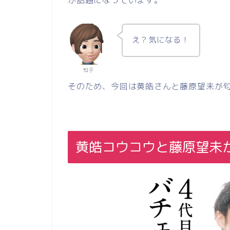
が話題になっています。
え？気になる！
知子
そのため、今回は黄皓さんと藤原望未が
黄皓コウコウと藤原望未が