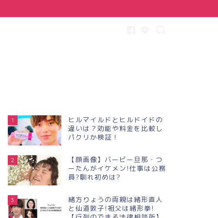
ヒルマイルドとヒルドイドの
1
違いは？効能や料金を比較し
パクリか検証！
【顔画像】バービー旦那・つ
2
ーたんがイケメン!仕事は公務
員?馴れ初めは?
緒方りょうの両親は緒形直人
3
と仙道敦子!祖父は緒形拳!
【行列のできる法律相談所】