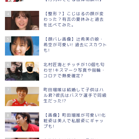
【整形？】こじはるの顔が変
4
わった？有吉の夏休みと過去
を比べてみた。
【顔バレ画像】辻希美の娘・
5
希空が可愛い! 過去にスカウト
も!
北村匠海とチッチが10個も匂
6
わせ!キスマーク写真や指輪・
コロナで熱愛確定?
町田瑠唯は結婚して子供はハ
7
ル君?彼氏はバスケ選手で同級
生だった!?
【画像】町田瑠唯が可愛い!化
8
粧姿は美人で私服姿にギャッ
プも!