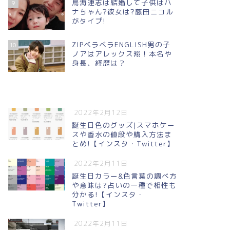
鳥海連志は結婚して子供はハ
9
ナちゃん?彼女は?藤田ニコル
がタイプ!
ZIPベラベラENGLISH男の子
10
ノアはアレックス翔！本名や
身長、経歴は？
2022年2月12日
誕生日色のグッズ|スマホケー
スや香水の値段や購入方法ま
とめ!【インスタ・Twitter】
2022年2月11日
誕生日カラー&色言葉の調べ方
や意味は?占いの一種で相性も
分かる!【インスタ・
Twitter】
2022年2月11日