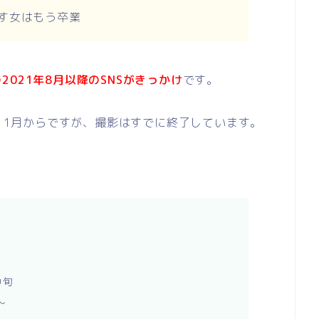
す女はもう卒業
021年8月以降のSNSがきっかけ
です。
は11月からですが、撮影はすでに終了しています。
中旬
〜