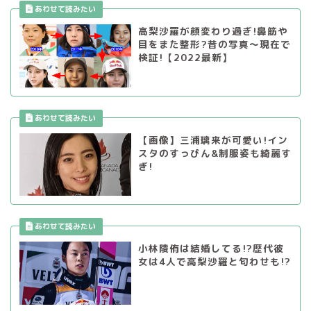
高梨沙羅が顔変わり過ぎ!鼻筋や
目をまた整形?昔の写真〜現在で
検証!【2022最新】
【画像】三浦璃来が可愛い!イン
スタのすっぴん&制服姿も綺麗す
ぎ!
小林陵侑は結婚してる!?歴代彼
女は4人で高梨沙羅と匂わせも!?