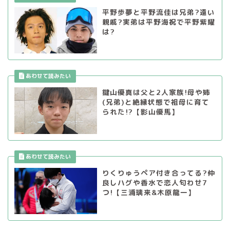
平野歩夢と平野流佳は兄弟?遠い
親戚?実弟は平野海祝で平野紫耀
は?
鍵山優真は父と2人家族!母や姉
(兄弟)と絶縁状態で祖母に育て
られた!?【影山優馬】
りくりゅうペア付き合ってる?仲
良しハグや香水で恋人匂わせ7
つ!【三浦璃来&木原龍一】