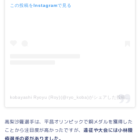
この投稿をInstagramで見る
kobayashi Ryoyu (Roy)(@ryo_koba)がシェアした投稿
高梨沙羅選手は、平昌オリンピックで銅メダルを獲得した
ことから注目度が高かったですが、
遠征や大会には小林陵
侑選手の姿がありました。