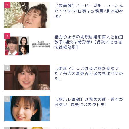
2
【顔画像】バービー旦那・つーたん
がイケメン!仕事は公務員?馴れ初め
は?
3
緒方りょうの両親は緒形直人と仙道
敦子!祖父は緒形拳!【行列のできる
法律相談所】
4
【整形？】こじはるの顔が変わっ
た？有吉の夏休みと過去を比べてみ
た。
5
【顔バレ画像】辻希美の娘・希空が
可愛い! 過去にスカウトも!