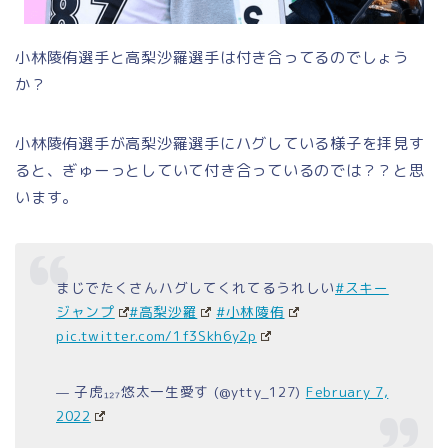
小林陵侑選手と高梨沙羅選手は付き合ってるのでしょう
か？
小林陵侑選手が高梨沙羅選手にハグしている様子を拝見す
ると、ぎゅーっとしていて付き合っているのでは？？と思
います。
まじでたくさんハグしてくれてるうれしい
#スキー
ジャンプ
#高梨沙羅
#小林陵侑
pic.twitter.com/1f3Skh6y2p
— 子虎₁₂₇悠太一生愛す (@ytty_127)
February 7,
2022