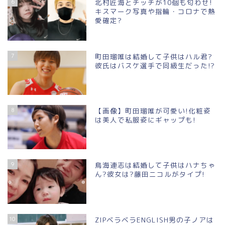
6
北村匠海とチッチが10個も匂わせ!
キスマーク写真や指輪・コロナで熱
愛確定?
7
町田瑠唯は結婚して子供はハル君?
彼氏はバスケ選手で同級生だった!?
8
【画像】町田瑠唯が可愛い!化粧姿
は美人で私服姿にギャップも!
9
鳥海連志は結婚して子供はハナちゃ
ん?彼女は?藤田ニコルがタイプ!
10
ZIPベラベラENGLISH男の子ノアは