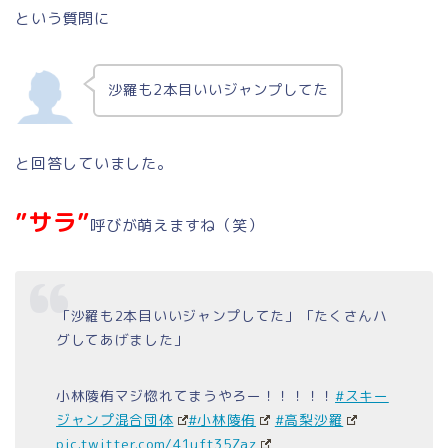
という質問に
沙羅も2本目いいジャンプしてた
と回答していました。
”サラ”
呼びが萌えますね（笑）
「沙羅も2本目いいジャンプしてた」「たくさんハ
グしてあげました」
小林陵侑マジ惚れてまうやろー！！！！！
#スキー
ジャンプ混合団体
#小林陵侑
#高梨沙羅
pic.twitter.com/41uft35Zaz