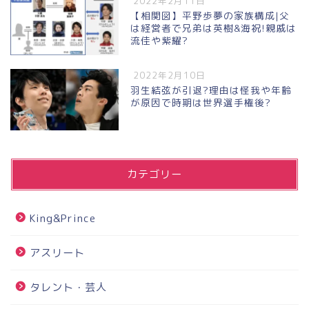
2022年2月11日
【相関図】平野歩夢の家族構成|父
は経営者で兄弟は英樹&海祝!親戚は
流佳や紫耀?
2022年2月10日
羽生結弦が引退?理由は怪我や年齢
が原因で時期は世界選手権後?
カテゴリー
King&Prince
アスリート
タレント・芸人