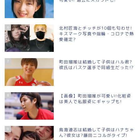
6
北村匠海とチッチが10個も匂わせ!
キスマーク写真や指輪・コロナで熱
愛確定?
7
町田瑠唯は結婚して子供はハル君?
彼氏はバスケ選手で同級生だった!?
8
【画像】町田瑠唯が可愛い!化粧姿
は美人で私服姿にギャップも!
9
鳥海連志は結婚して子供はハナちゃ
ん?彼女は?藤田ニコルがタイプ!