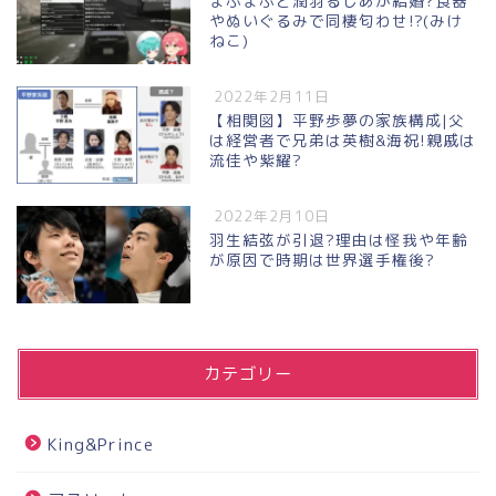
まふまふと潤羽るしあが結婚?食器
やぬいぐるみで同棲匂わせ!?(みけ
ねこ)
2022年2月11日
【相関図】平野歩夢の家族構成|父
は経営者で兄弟は英樹&海祝!親戚は
流佳や紫耀?
2022年2月10日
羽生結弦が引退?理由は怪我や年齢
が原因で時期は世界選手権後?
カテゴリー
King&Prince