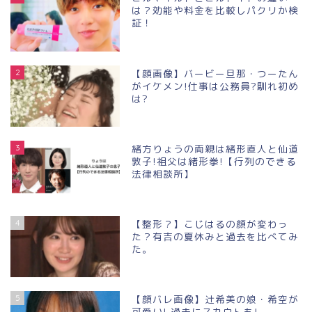
は？効能や料金を比較しパクリか検
証！
2
【顔画像】バービー旦那・つーたん
がイケメン!仕事は公務員?馴れ初め
は?
3
緒方りょうの両親は緒形直人と仙道
敦子!祖父は緒形拳!【行列のできる
法律相談所】
4
【整形？】こじはるの顔が変わっ
た？有吉の夏休みと過去を比べてみ
た。
5
【顔バレ画像】辻希美の娘・希空が
可愛い! 過去にスカウトも!