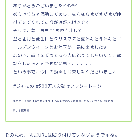
ありがとうございました‍♂️‍♂️‍♂️‍♂️
めちゃくちゃ感動してるし、なんならまだまだまだ伸
びていてくれてありがみがふけぇです
そして、急上昇も#1も頂きまして
盆と正月と誕生日とクリスマスと夏休みと冬休みとゴ
ールデンウィークとお年玉が一気に来ましたw
なので、調子に乗ってある人に祝ってもらいたく、電
話をしたらとんでもない事に。。。。。
という事で、今日の動画もお楽しみくださいませ♪
#ジャにの #300万人突破 #アフタートーク
出典元：『#86【300万人達成!】うかれてある人に電話したらとんでもない事になっ
た。』概要欄
そのため、まだURLは貼り付けていないようですね。