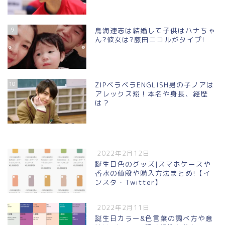
9
鳥海連志は結婚して子供はハナちゃ
ん?彼女は?藤田ニコルがタイプ!
10
ZIPベラベラENGLISH男の子ノアは
アレックス翔！本名や身長、経歴
は？
2022年2月12日
誕生日色のグッズ|スマホケースや
香水の値段や購入方法まとめ!【イ
ンスタ・Twitter】
2022年2月11日
誕生日カラー&色言葉の調べ方や意