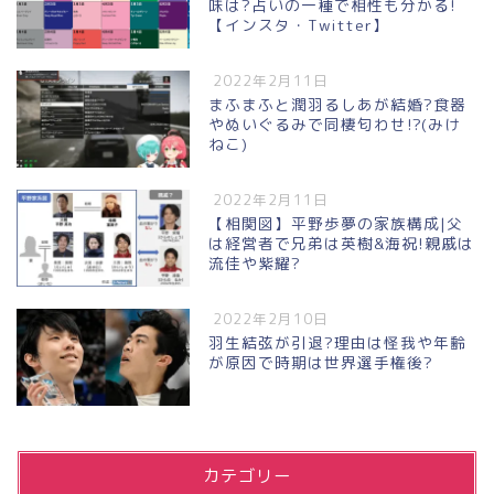
味は?占いの一種で相性も分かる!
【インスタ・Twitter】
2022年2月11日
まふまふと潤羽るしあが結婚?食器
やぬいぐるみで同棲匂わせ!?(みけ
ねこ)
2022年2月11日
【相関図】平野歩夢の家族構成|父
は経営者で兄弟は英樹&海祝!親戚は
流佳や紫耀?
2022年2月10日
羽生結弦が引退?理由は怪我や年齢
が原因で時期は世界選手権後?
カテゴリー