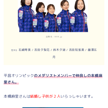
出典元：NHK.jp
石崎琴美 /
吉田夕梨花 /
鈴木夕湖 /
吉田知那美 /
藤澤五
左から
月
平昌オリンピック
のメダリストメンバーで仲良しの本橋麻
里さん。
本橋麻里さんは
結婚し子供が２人
いらっしゃいます。