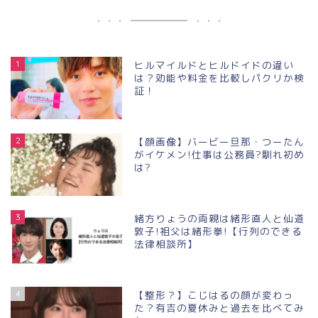
1
ヒルマイルドとヒルドイドの違い
は？効能や料金を比較しパクリか検
証！
2
【顔画像】バービー旦那・つーたん
がイケメン!仕事は公務員?馴れ初め
は?
3
緒方りょうの両親は緒形直人と仙道
敦子!祖父は緒形拳!【行列のできる
法律相談所】
4
【整形？】こじはるの顔が変わっ
た？有吉の夏休みと過去を比べてみ