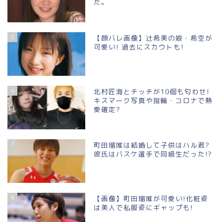
た。
5
【顔バレ画像】辻希美の娘・希空が
可愛い! 過去にスカウトも!
6
北村匠海とチッチが10個も匂わせ!
キスマーク写真や指輪・コロナで熱
愛確定?
7
町田瑠唯は結婚して子供はハル君?
彼氏はバスケ選手で同級生だった!?
8
【画像】町田瑠唯が可愛い!化粧姿
は美人で私服姿にギャップも!