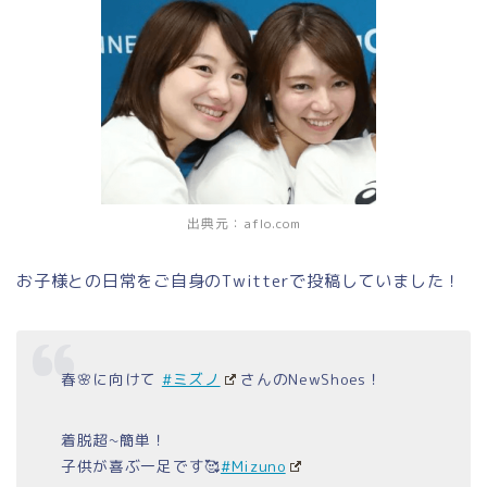
出典元：aflo.com
お子様との日常をご自身のTwitterで投稿していました！
春🌸に向けて
#ミズノ
さんのNewShoes！
着脱超~簡単！
子供が喜ぶ一足です🥰
#Mizuno