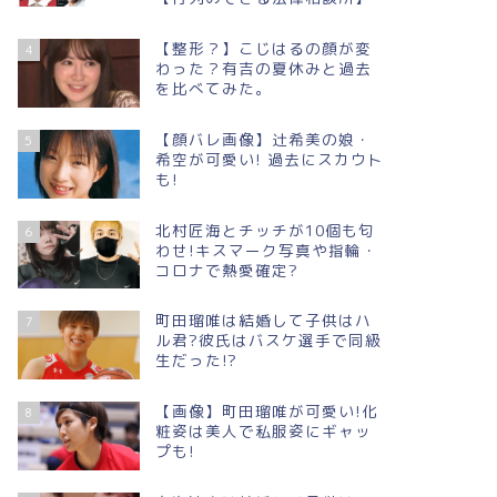
【整形？】こじはるの顔が変
4
わった？有吉の夏休みと過去
を比べてみた。
【顔バレ画像】辻希美の娘・
5
希空が可愛い! 過去にスカウト
も!
北村匠海とチッチが10個も匂
6
わせ!キスマーク写真や指輪・
コロナで熱愛確定?
町田瑠唯は結婚して子供はハ
7
ル君?彼氏はバスケ選手で同級
生だった!?
【画像】町田瑠唯が可愛い!化
8
粧姿は美人で私服姿にギャッ
プも!