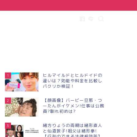
ヒルマイルドとヒルドイドの
1
違いは？効能や料金を比較し
パクリか検証！
【顔画像】バービー旦那・つ
2
ーたんがイケメン!仕事は公務
員?馴れ初めは?
緒方りょうの両親は緒形直人
3
と仙道敦子!祖父は緒形拳!
【行列のできる法律相談所】