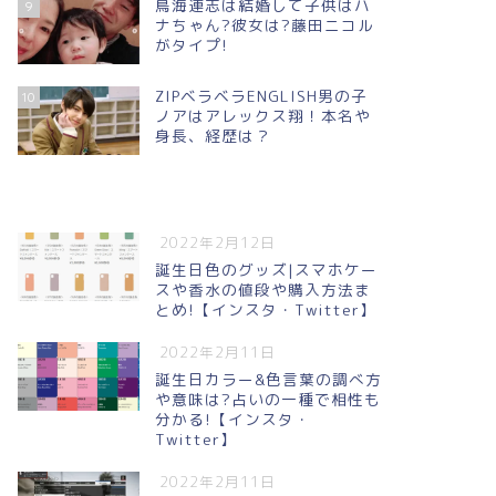
鳥海連志は結婚して子供はハ
9
ナちゃん?彼女は?藤田ニコル
がタイプ!
ZIPベラベラENGLISH男の子
10
ノアはアレックス翔！本名や
身長、経歴は？
2022年2月12日
誕生日色のグッズ|スマホケー
スや香水の値段や購入方法ま
とめ!【インスタ・Twitter】
2022年2月11日
誕生日カラー&色言葉の調べ方
や意味は?占いの一種で相性も
分かる!【インスタ・
Twitter】
2022年2月11日