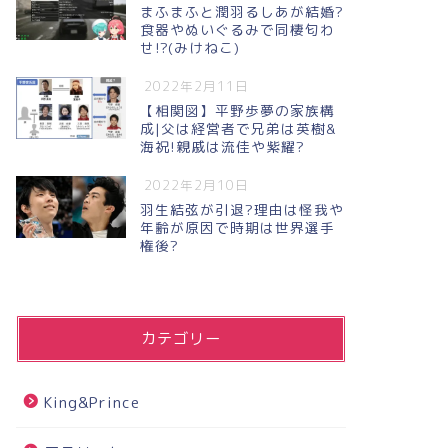
まふまふと潤羽るしあが結婚?
食器やぬいぐるみで同棲匂わ
せ!?(みけねこ)
2022年2月11日
【相関図】平野歩夢の家族構
成|父は経営者で兄弟は英樹&
海祝!親戚は流佳や紫耀?
2022年2月10日
羽生結弦が引退?理由は怪我や
年齢が原因で時期は世界選手
権後?
カテゴリー
King&Prince