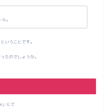
トル。
たということです。
だったのでしょうか。
?
re」にて