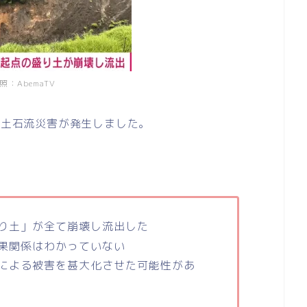
照：AbemaTV
た土石流災害が発生しました。
り土」が全て崩壊し流出した
果関係はわかっていない
による被害を甚大化させた可能性があ