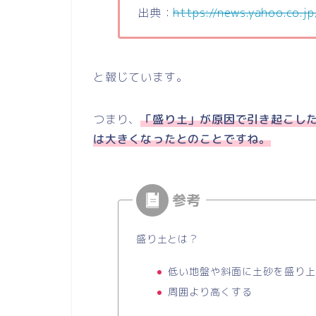
出典：
https://news.yahoo.co.j
と報じています。
つまり、
「盛り土」が原因で引き起こし
は大きくなったとのことですね。
盛り土とは？
低い地盤や斜面に土砂を盛り上
周囲より高くする