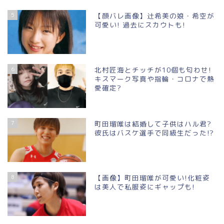
5
【顔バレ画像】辻希美の娘・希空が
可愛い! 過去にスカウトも!
6
北村匠海とチッチが10個も匂わせ!
キスマーク写真や指輪・コロナで熱
愛確定?
7
町田瑠唯は結婚して子供はハル君?
彼氏はバスケ選手で同級生だった!?
8
【画像】町田瑠唯が可愛い!化粧姿
は美人で私服姿にギャップも!