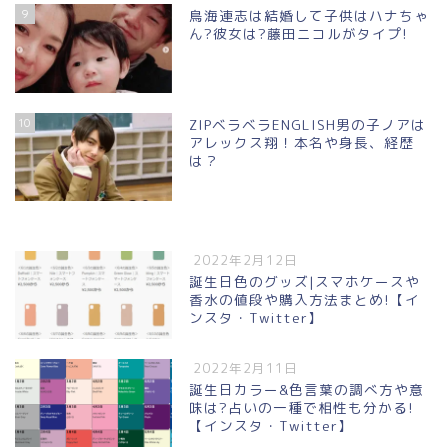
9
鳥海連志は結婚して子供はハナちゃ
ん?彼女は?藤田ニコルがタイプ!
10
ZIPベラベラENGLISH男の子ノアは
アレックス翔！本名や身長、経歴
は？
2022年2月12日
誕生日色のグッズ|スマホケースや
香水の値段や購入方法まとめ!【イ
ンスタ・Twitter】
2022年2月11日
誕生日カラー&色言葉の調べ方や意
味は?占いの一種で相性も分かる!
【インスタ・Twitter】