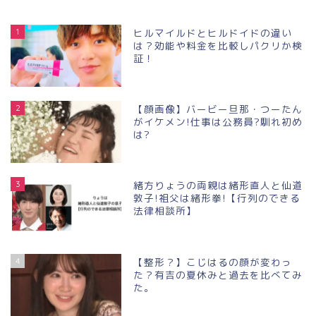
1
ヒルマイルドとヒルドイドの違い
は？効能や料金を比較しパクリか検
証！
2
【顔画像】バービー旦那・つーたん
がイケメン!仕事は公務員?馴れ初め
は?
3
緒方りょうの両親は緒形直人と仙道
敦子!祖父は緒形拳!【行列のできる
法律相談所】
4
【整形？】こじはるの顔が変わっ
た？有吉の夏休みと過去を比べてみ
た。