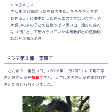
＜あらすじ＞
さんまが17歳だった当時の実話。ただただ人を笑
わせることに夢中だったさんまの壮大ないたずらや
片想いの女の子との甘酸っぱい思い出、絶対に笑わ
ない“鬼”として恐れられていた体育教師との感動秘
話などが描かれる。
ドラマ第３弾 斎藤工
「さんまの一番長い日」 (2018年11月25日）にて明石家
さんまさん役を
斎藤工
さん、大竹しのぶさん役を剛力彩芽
さんが演じられていました。