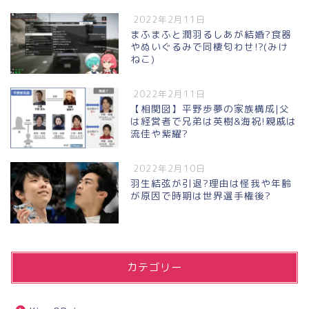
2022年2月11日
まふまふと潤羽るしあが結婚?食器
やぬいぐるみで同棲匂わせ!?(みけ
ねこ)
2022年2月11日
【相関図】平野歩夢の家族構成|父
は経営者で兄弟は英樹&海祝!親戚は
流佳や紫耀?
2022年2月10日
羽生結弦が引退?理由は怪我や年齢
が原因で時期は世界選手権後?
カテゴリー