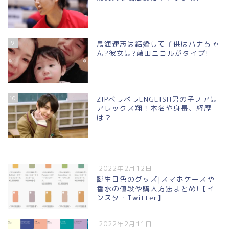
9
鳥海連志は結婚して子供はハナちゃ
ん?彼女は?藤田ニコルがタイプ!
10
ZIPベラベラENGLISH男の子ノアは
アレックス翔！本名や身長、経歴
は？
2022年2月12日
誕生日色のグッズ|スマホケースや
香水の値段や購入方法まとめ!【イ
ンスタ・Twitter】
2022年2月11日