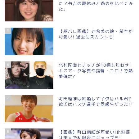
た？有吉の夏休みと過去を比べてみ
た。
5
【顔バレ画像】辻希美の娘・希空が
可愛い! 過去にスカウトも!
6
北村匠海とチッチが10個も匂わせ!
キスマーク写真や指輪・コロナで熱
愛確定?
7
町田瑠唯は結婚して子供はハル君?
彼氏はバスケ選手で同級生だった!?
8
【画像】町田瑠唯が可愛い!化粧姿
は美人で私服姿にギャップも!