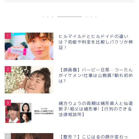
1
ヒルマイルドとヒルドイドの違い
は？効能や料金を比較しパクリか検
証！
2
【顔画像】バービー旦那・つーたん
がイケメン!仕事は公務員?馴れ初め
は?
3
緒方りょうの両親は緒形直人と仙道
敦子!祖父は緒形拳!【行列のできる
法律相談所】
4
【整形？】こじはるの顔が変わっ