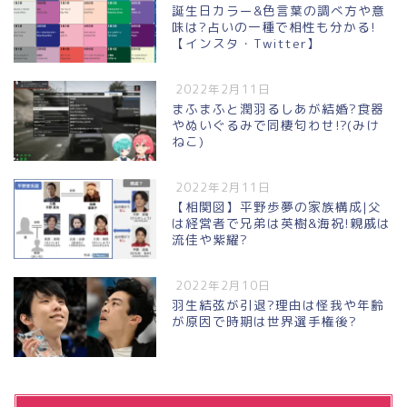
誕生日カラー&色言葉の調べ方や意
味は?占いの一種で相性も分かる!
【インスタ・Twitter】
2022年2月11日
まふまふと潤羽るしあが結婚?食器
やぬいぐるみで同棲匂わせ!?(みけ
ねこ)
2022年2月11日
【相関図】平野歩夢の家族構成|父
は経営者で兄弟は英樹&海祝!親戚は
流佳や紫耀?
2022年2月10日
羽生結弦が引退?理由は怪我や年齢
が原因で時期は世界選手権後?